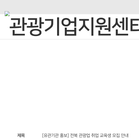
C·O·M·M·U·N·I·C·A·T·I·O·N
열린광장
제목
[유관기관 홍보] 전북 관광업 취업 교육생 모집 안내