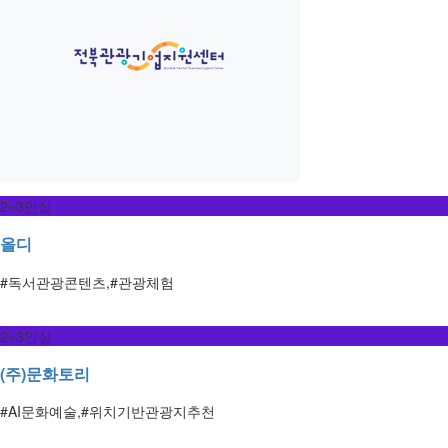
2~3인실
올디
#독서관광콘텐츠,#관광체험
2~3인실
(주)문화토리
#AI문화예술,#위치기반관광지추천