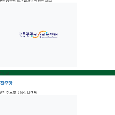
1인실
전주맛
#전주노포,#음식브랜딩