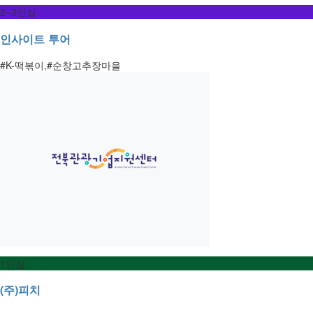
2~3인실
인사이트 투어
#K-떡볶이,#순창고추장마을
1인실
(주)피치