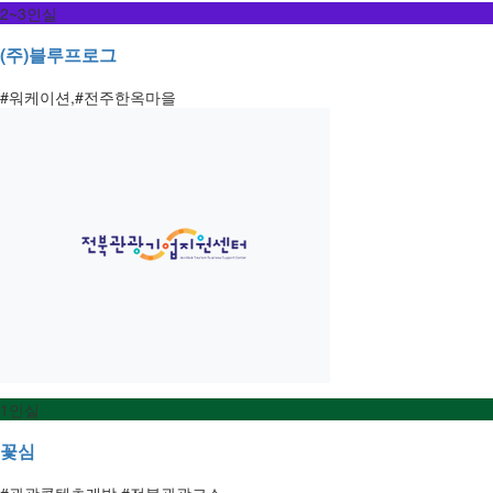
2~3인실
(주)블루프로그
#워케이션,#전주한옥마을
1인실
꽃심
#관광콘텐츠개발,#전북관광코스