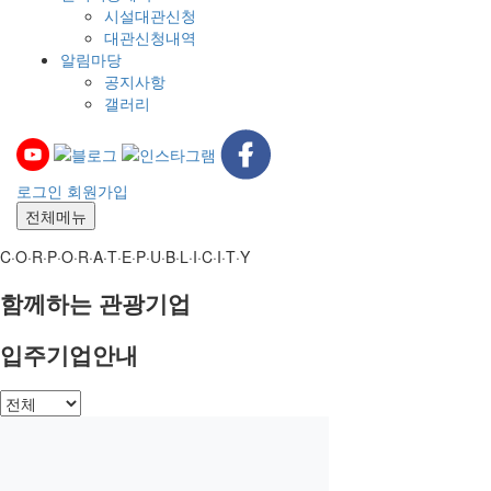
시설대관신청
대관신청내역
알림마당
공지사항
갤러리
로그인
회원가입
전체메뉴
C·O·R·P·O·R·A·T·E·P·U·B·L·I·C·I·T·Y
함께하는 관광기업
입주기업안내