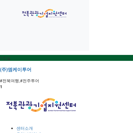
1인실
(주)엠케이투어
#전북여행,#전주투어
1
센터소개