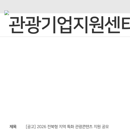
C·O·M·M·U·N·I·C·A·T·I·O·N
열린광장
제목
[공고] 2026 전북형 지역 특화 관광콘텐츠 지원 공모