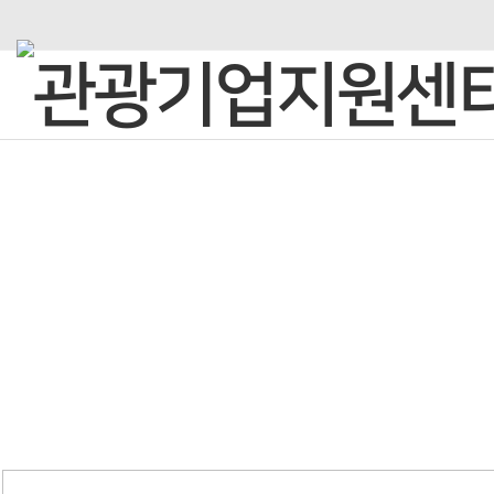
C·O·M·M·U·N·I·C·A·T·I·O·N
열린광장