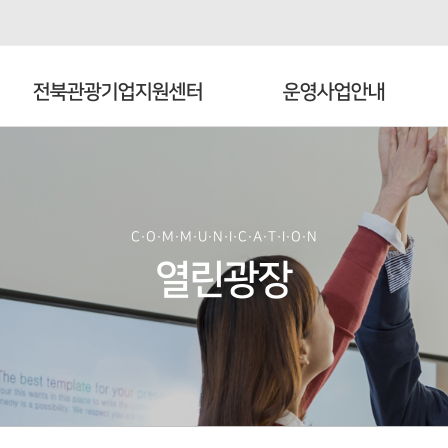
전북관광기업지원센터
운영사업안내
C·O·M·M·U·N·I·C·A·T·I·O·N
열린광장