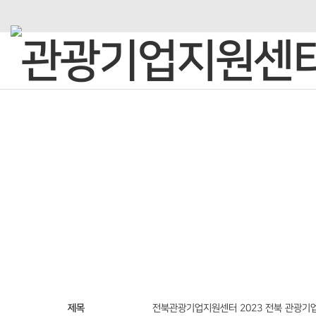
C·O·M·M·U·N·I·C·A·T·I·O·N
열린광장
제목
전북관광기업지원센터 2023 전북 관광기업 