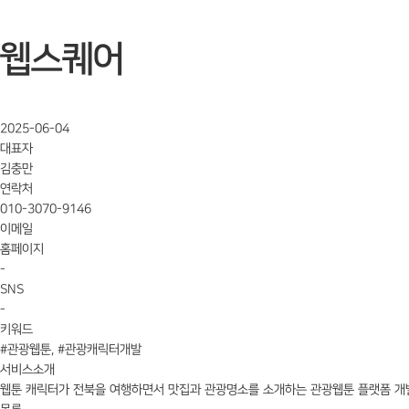
웹스퀘어
2025-06-04
대표자
김충만
연락처
010-3070-9146
이메일
홈페이지
-
SNS
-
키워드
#관광웹툰, #관광캐릭터개발
서비스소개
웹툰 캐릭터가 전북을 여행하면서 맛집과 관광명소를 소개하는 관광웹툰 플랫폼 개