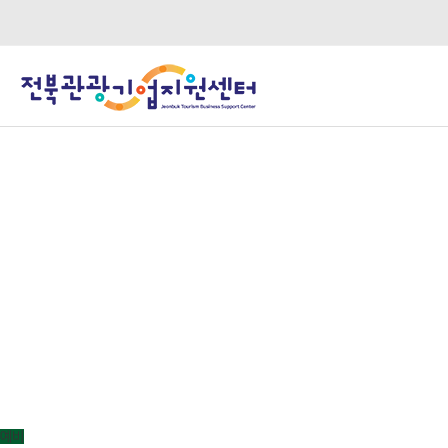
C·O·R·P·O·R·A·T·E·P·U·B·L·I·C·I·T·Y
함께하는 관광기업
예비