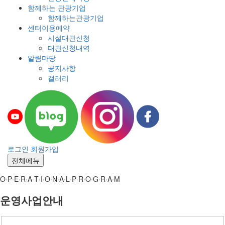
함께하는 관광기업
함께하는관광기업
센터이용예약
시설대관신청
대관신청내역
알림마당
공지사항
갤러리
로그인
회원가입
전체메뉴
O·P·E·R·A·T·I·O·N·A·L·P·R·O·G·R·A·M
운영사업안내