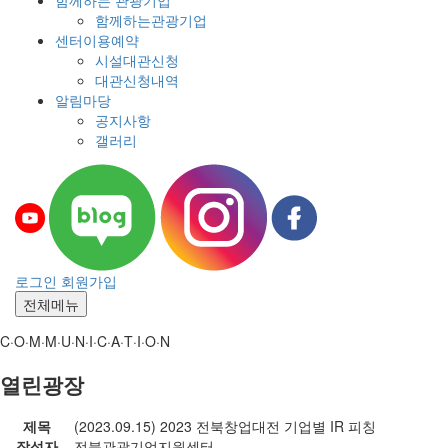
함께하는 관광기업
함께하는관광기업
센터이용예약
시설대관신청
대관신청내역
알림마당
공지사항
갤러리
로그인
회원가입
전체메뉴
C·O·M·M·U·N·I·C·A·T·I·O·N
열린광장
제목
(2023.09.15) 2023 전북창업대전 기업별 IR 피칭
작성자
전북관광기업지원센터