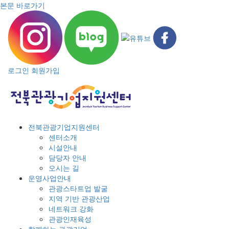
본문 바로가기
로그인
회원가입
전북관광기업지원센터
센터소개
시설안내
담당자 안내
오시는 길
운영사업안내
관광스타트업 발굴
지역 기반 관광산업
네트워크 강화
관광인재육성