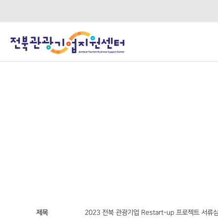
C·O·M·M·U·N·I·C·A·T·I·O·N
열린광장
제목
2023 전북 관광기업 Restart-up 프로젝트 서