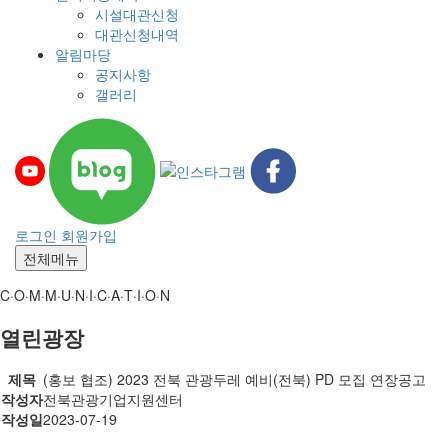
시설대관신청
대관신청내역
알림마당
공지사항
갤러리
로그인
회원가입
전체메뉴
C·O·M·M·U·N·I·C·A·T·I·O·N
열린광장
제목
(홍보 협조) 2023 전북 관광두레 예비(전북) PD 모집 연장공고
작성자
전북관광기업지원센터
작성일
2023-07-19