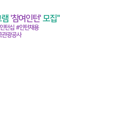
그램
'참여인턴'
모집"
인턴십 #인턴채용
국관광공사