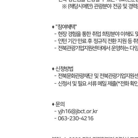
※ (해당시에만) 관광분야 전공 및 경력을
♦ "
참여혜택"
- 현장 경험을 통한 취업 희망분야 이해도 
- 인턴 기간 만료 후 정규직 전환 지원 등 
- 전북관광기업지원센터에서 운영하는 다양한
♦
신청방법
- 전북문화관광재단 및 전북관광기업지원센
- 신청서 및 필요 서류 메일 제출(*전화 확인
♦
문의
- yjh16@jbct.or.kr
- 063-230-4216