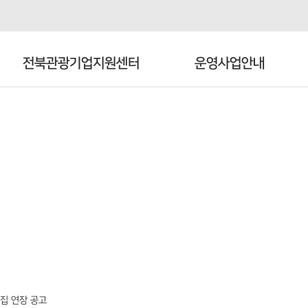
전북관광기업지원센터
운영사업안내
C·O·M·M·U·N·I·C·A·T·I·O·N
열린광장
모집 연장 공고