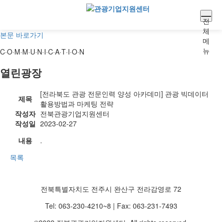
전
체
본문 바로가기
메
뉴
C·O·M·M·U·N·I·C·A·T·I·O·N
열린광장
[전라북도 관광 전문인력 양성 아카데미] 관광 빅데이터
제목
활용방법과 마케팅 전략
작성자
전북관광기업지원센터
작성일
2023-02-27
내용
.
목록
전북특별자치도 전주시 완산구 전라감영로 72
Tel: 063-230-4210~8 | Fax: 063-231-7493