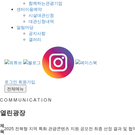
함께하는관광기업
센터이용예약
시설대관신청
대관신청내역
알림마당
공지사항
갤러리
로그인
회원가입
전체메뉴
C·O·M·M·U·N·I·C·A·T·I·O·N
열린광장
제
2025 전북형 지역 특화 관광콘텐츠 지원 공모전 최종 선정 결과 및 협
목