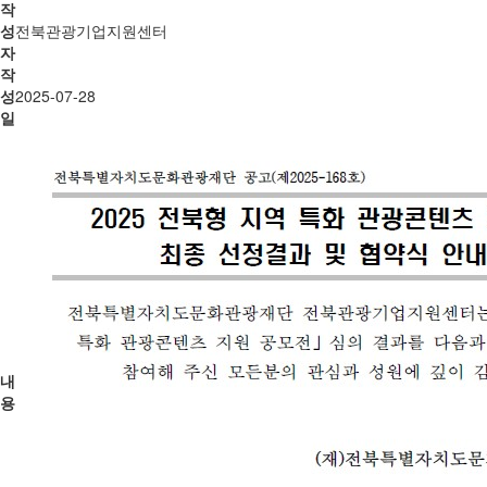
작
성
전북관광기업지원센터
자
작
성
2025-07-28
일
내
용