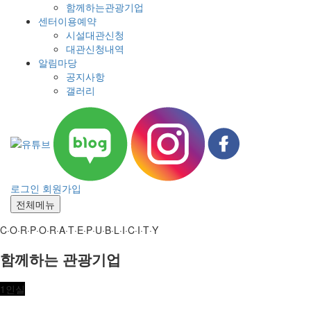
함께하는관광기업
센터이용예약
시설대관신청
대관신청내역
알림마당
공지사항
갤러리
로그인
회원가입
전체메뉴
C·O·R·P·O·R·A·T·E·P·U·B·L·I·C·I·T·Y
함께하는 관광기업
1인실