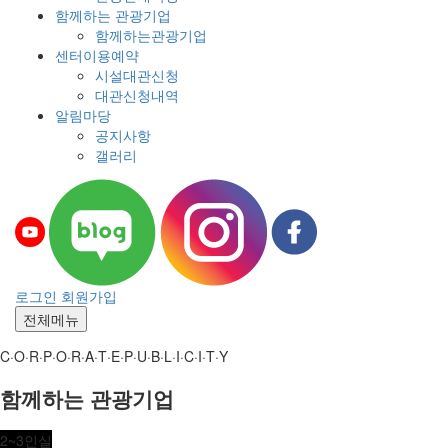
함께하는 관광기업
함께하는관광기업
센터이용예약
시설대관신청
대관신청내역
알림마당
공지사항
갤러리
로그인
회원가입
전체메뉴
C·O·R·P·O·R·A·T·E·P·U·B·L·I·C·I·T·Y
함께하는 관광기업
2~3인실